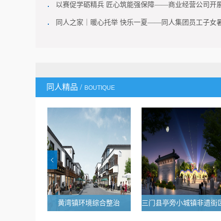
以赛促学砺精兵 匠心筑能强保障——商业经营公司开
同人之家｜暖心托举 快乐一夏——同人集团员工子女
同人精品 /
BOUTIQUE
弄口社区经济
黄湾镇环境综合整治
三门县亭旁小城镇非遗街
合用房项目设
环境综合整治EPC项目