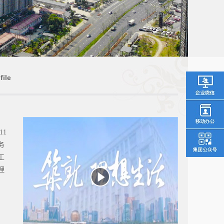
ile
介
11
务
工
理