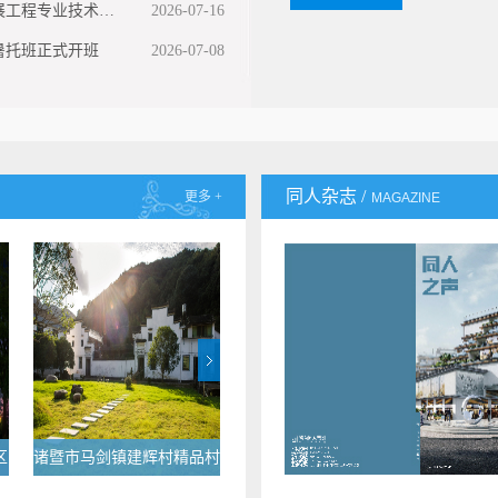
展工程专业技术…
2026-07-16
暑托班正式开班
2026-07-08
同人杂志 /
更多 +
MAGAZINE
区
诸暨市马剑镇建辉村精品村
湖州市吴兴区织里镇小城镇
浙江
建设
整治工程